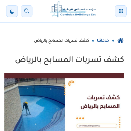
خطي
القائمة
بحث
تفعيل
لى
لمحتوى
الوضع
لرئيسي
الليل
عودة
خدماتنا
كشف تسربات المسابح بالرياض
إلى
الصفحة
كشف تسربات المسابح بالرياض
الرئيسية